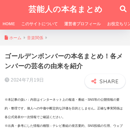
芸能人の本名まとめ
HOME
このサイトについて
運営者プロフィール
お役立ちリ
ホーム
音楽関係
ゴールデンボンバーの本名まとめ！各メ
ンバーの芸名の由来を紹介
2024年7月19日
※本記事の扱い：内容はインターネット上の報道・番組・SNS等の公開情報の要
約・整理です。個人への中傷や断定的な評価を目的としません。正確な事実関係は
各公式発表や一次情報でご確認ください。
※出典・参考にした情報の種類：テレビ番組の発言要約、SNS投稿の引用、ウェブ