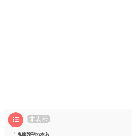
目次
[
非表示
]
1
鬼龍院翔の本名