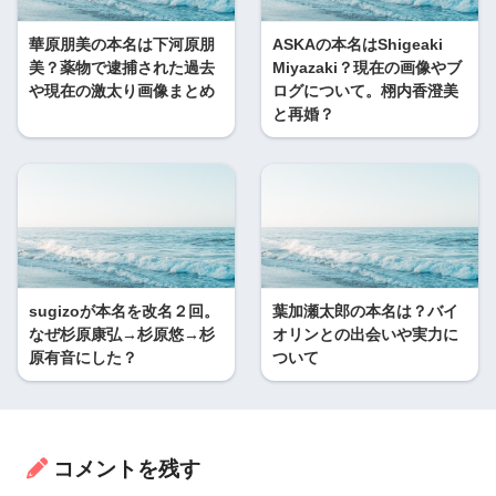
華原朋美の本名は下河原朋
ASKAの本名はShigeaki
美？薬物で逮捕された過去
Miyazaki？現在の画像やブ
や現在の激太り画像まとめ
ログについて。栩内香澄美
と再婚？
sugizoが本名を改名２回。
葉加瀬太郎の本名は？バイ
なぜ杉原康弘→杉原悠→杉
オリンとの出会いや実力に
原有音にした？
ついて
コメントを残す