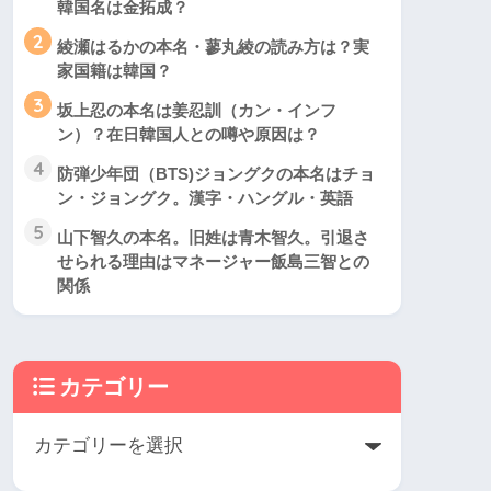
韓国名は金拓成？
2
綾瀬はるかの本名・蓼丸綾の読み方は？実
家国籍は韓国？
3
坂上忍の本名は姜忍訓（カン・インフ
ン）？在日韓国人との噂や原因は？
4
防弾少年団（BTS)ジョングクの本名はチョ
ン・ジョングク。漢字・ハングル・英語
5
山下智久の本名。旧姓は青木智久。引退さ
せられる理由はマネージャー飯島三智との
関係
カテゴリー