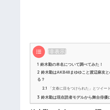
目次
[
非表示
]
1
鈴木勤の本名について調べてみた！
2
鈴木勤はAKB48まゆゆこと渡辺麻友
る？
2.1
「文春に目をつけられた」とツイー
3
鈴木勤は現在読者モデルから舞台俳優