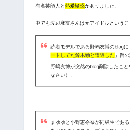
有名芸能人と
熱愛疑惑
がありました。
中でも渡辺麻友さんは元アイドルというこ
読者モデルである野嶋友博のblogに
ートしてた鈴木勤と遭遇した
」旨の
野嶋友博が突然のblog削除したこ
なさい）、
まゆゆと小野恵令奈が同級生である