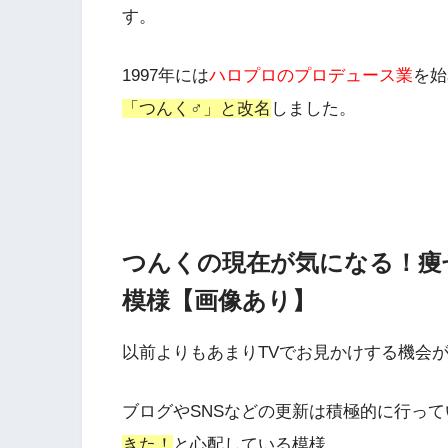
す。
1997年には
ハロプロのプロデュース業
を始
「つんく♂」と改名
しました。
つんくの現在が気になる！痩
模様【画像あり】
以前よりもあまりTVでお見かけする機会
ブログやSNSなどの更新は積極的に行っ
きた！
と心配している模様…。