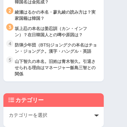
韓国名は金拓成？
2
綾瀬はるかの本名・蓼丸綾の読み方は？実
家国籍は韓国？
3
坂上忍の本名は姜忍訓（カン・インフ
ン）？在日韓国人との噂や原因は？
4
防弾少年団（BTS)ジョングクの本名はチョ
ン・ジョングク。漢字・ハングル・英語
5
山下智久の本名。旧姓は青木智久。引退さ
せられる理由はマネージャー飯島三智との
関係
カテゴリー