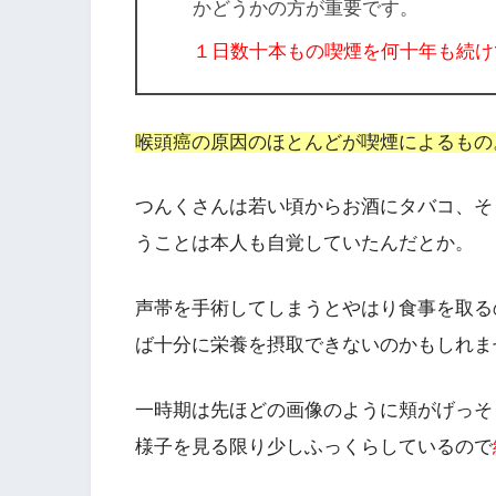
かどうかの方が重要です。
１日数十本もの喫煙を何十年も続け
喉頭癌の原因のほとんどが喫煙によるもの
つんくさんは若い頃から
お酒にタバコ、そ
うことは本人も自覚していた
んだとか。
声帯を手術してしまうとやはり食事を取る
ば
十分に栄養を摂取できない
のかもしれま
一時期は先ほどの画像のように頬がげっそ
様子を見る限り少しふっくらしているので