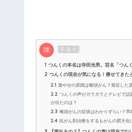
目次
[
非表示
]
1
つんくの本名は寺田光男。芸名「つんく
2
つんくの現在が気になる！痩せてきた
2.1
激やせの原因は喉頭がん？発症した
2.2
つんくの声がガラガラとテレビで話
が出たのは？
2.3
喉頭がんの症状はわかりずらい？早
2.4
抗がん剤治療をするもがんの肥大化
3
【声出るの？】つんくの声は現在でな