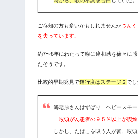
時から、喉の不調を告白
していた。
ご存知の方も多いかもしれませんが
つんく
を失っています。
約7〜8年にわたって喉に違和感を徐々に
た
そうです。
比較的早期発見で
進行度はステージ２
でし
海老原さんはずばり
「ヘビースモー
「
喉頭がん患者の９５％以上が喫煙
しかし、たばこを吸う人が皆、喉頭