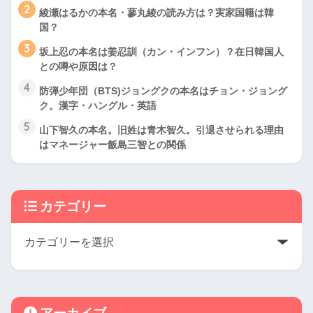
2
綾瀬はるかの本名・蓼丸綾の読み方は？実家国籍は韓
国？
3
坂上忍の本名は姜忍訓（カン・インフン）？在日韓国人
との噂や原因は？
4
防弾少年団（BTS)ジョングクの本名はチョン・ジョング
ク。漢字・ハングル・英語
5
山下智久の本名。旧姓は青木智久。引退させられる理由
はマネージャー飯島三智との関係
カテゴリー