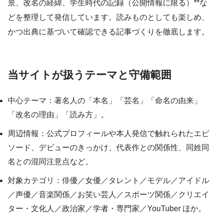
景、改名の経緯、学生時代の記録（公開情報に限る）**な
どを整理して発信しています。読みものとしても楽しめ、
かつ出典に基づいて確認できる記事づくりを徹底します。
当サイトが扱うテーマと守備範囲
中心テーマ：著名人の「本名」「芸名」「命名の由来」
「改名の理由」「読み方」。
周辺情報：公式プロフィールや本人発信で触れられたエピ
ソード、デビューのきっかけ、代表作との関係性、同姓同
名との混同注意点など。
対象カテゴリ：俳優／女優／タレント／モデル／アイドル
／声優／音楽関係／お笑い芸人／スポーツ関係／クリエイ
ター・文化人／政治家／学者・専門家／YouTuber ほか。