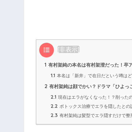
目次
[
非表示
]
1
有村架純の本名は有村架澄だった！卒
1.1
本名は「新井」で在日だという噂はど
2
有村架純は顔でかい？ドラマ「ひよっ
2.1
現在はエラがなくなった！？削った
2.2
ボトックス治療でエラを隠したとの
2.3
有村架純は髪型でエラ隠すだけで整