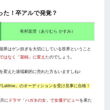
った！卒アルで発覚？
有村架澄（ありむら かすみ）
能界はゲン担ぎを大切にしている世界ということ
ではなく「架純」に変えた
のでしょう。
を変えた途端劇的に売れた方もいますしね♪
FLaMme」のオーディションを受け見事に合格！
5月に
ドラマ「ハガネの女」で女優デビュー
を果た