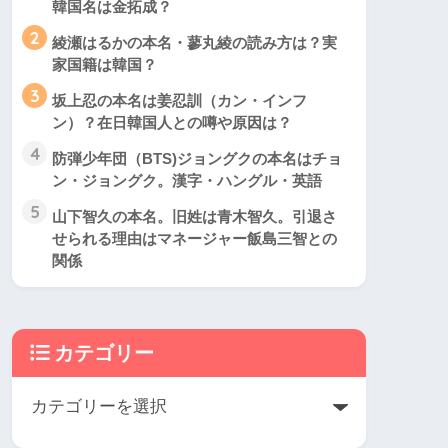
韓国名は金拓成？
2
綾瀬はるかの本名・蓼丸綾の読み方は？実
家国籍は韓国？
3
坂上忍の本名は姜忍訓（カン・インフ
ン）？在日韓国人との噂や原因は？
4
防弾少年団（BTS)ジョングクの本名はチョ
ン・ジョングク。漢字・ハングル・英語
5
山下智久の本名。旧姓は青木智久。引退さ
せられる理由はマネージャー飯島三智との
関係
カテゴリー