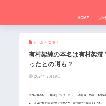
HOME
この
ホーム
女優
有村架純の本名は有村架澄
ったとの噂も？
2024年7月19日
※本記事の扱い：内容はインターネット上の報道・番組・SNS等
ん。正確な事実関係は各公式発表や一次情報でご確認ください。