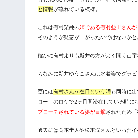
と情報
が流れている模様。
これは有村架純の
姉である有村藍里さんが
そのようが疑惑が上がったのではないかと
確かに有村よりも新井の方がよく聞く苗字
ちなみに新井ゆうこさんは水着姿でグラビ
更には
有村さんが在日という噂
も同時に出
ロー」のロケで2ヶ月間滞在している時に
プローチされている姿が目撃
されたため「
過去には岡本圭人や松本潤さんといったイ