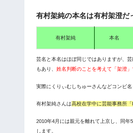
有村架純の本名は有村架澄だ
有村架純
本名
芸名と本名はほぼ同じではありますが、芸
もあり、
姓名判断のことを考えて「架澄」
実際にくりぃむしちゅーさんなどコンビ名
有村架純さんは
高校在学中に芸能事務所「
2010年4月には親元を離れて上京し、同年
します。