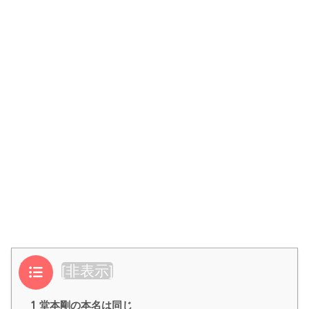
目次
[
非表示
]
1
堂本剛の本名は同じ