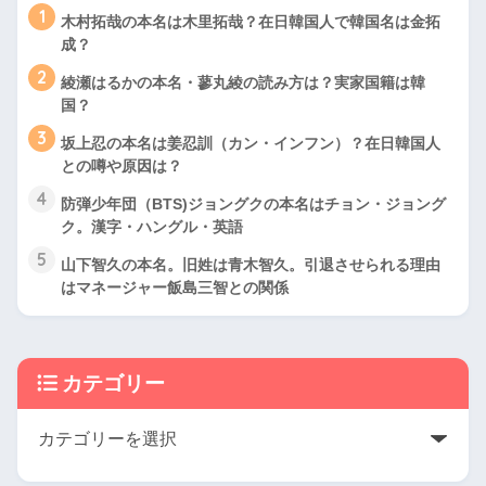
1
木村拓哉の本名は木里拓哉？在日韓国人で韓国名は金拓
成？
2
綾瀬はるかの本名・蓼丸綾の読み方は？実家国籍は韓
国？
3
坂上忍の本名は姜忍訓（カン・インフン）？在日韓国人
との噂や原因は？
4
防弾少年団（BTS)ジョングクの本名はチョン・ジョング
ク。漢字・ハングル・英語
5
山下智久の本名。旧姓は青木智久。引退させられる理由
はマネージャー飯島三智との関係
カテゴリー