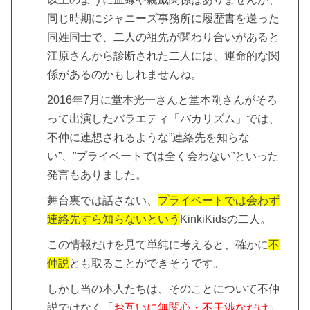
同じ時期にジャニーズ事務所に履歴書を送った
同姓同士で、二人の祖先が関わり合いがあると
江原さんから診断された二人には、
運命的な関
係
があるのかもしれませんね。
2016年7月に堂本光一さんと堂本剛さんがそろ
って出演したバラエティ「バカリズム」では、
不仲に連想されるような”連絡先を知らな
い”、”プライベートでは全く会わない”といった
発言もありました。
舞台裏では話さない、
プライベートでは会わず
連絡先すら知らないという
KinkiKidsの二人。
この情報だけを見て単純に考えると、確かに
不
仲説
とも取ることができそうです。
しかし当の本人たちは、そのことについて不仲
説ではなく「
お互いに無関心・不干渉なだけ
」