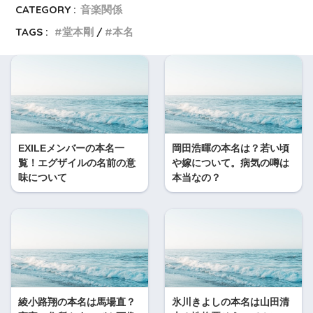
CATEGORY :
音楽関係
TAGS :
堂本剛
本名
EXILEメンバーの本名一
岡田浩暉の本名は？若い頃
覧！エグザイルの名前の意
や嫁について。病気の噂は
味について
本当なの？
綾小路翔の本名は馬場直？
氷川きよしの本名は山田清