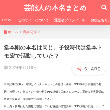
芸能人の本名まとめ
HOME
このサイトについて
運営者プロフィール
お役立ちリ
ホーム
音楽関係
堂本剛の本名は同じ。子役時代は堂本ト
モ宏で活動していた？
2024年7月19日
※本記事の扱い：内容はインターネット上の報道・番組・SNS等の公開情報の要
約・整理です。個人への中傷や断定的な評価を目的としません。正確な事実関係は
各公式発表や一次情報でご確認ください。
※出典・参考にした情報の種類：テレビ番組の発言要約、SNS投稿の引用、ウェブ