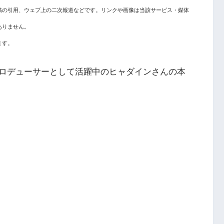
稿の引用、ウェブ上の二次報道などです。リンクや画像は当該サービス・媒体
ありません。
ます。
ロデューサーとして活躍中の
ヒャダインさんの本