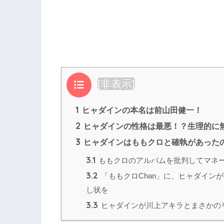
目次
[
非表示
]
1
ヒャダインの本名は前山田健一！
2
ヒャダインの性格は最悪！？生理的に
3
ヒャダインはももクロと確執があった
3.1
ももクロのアルバムを批判してマネ
3.2
「ももクロChan」に、ヒャダイン
し状を
3.3
ヒャダインが川上アキラとまさかの