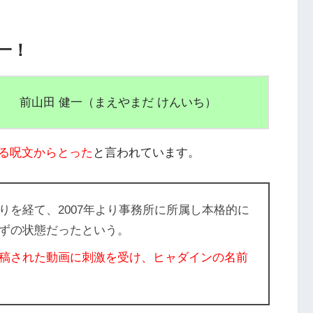
一！
前山田 健一（まえやまだ けんいち）
る呪文からとった
と言われています。
りを経て、
2007年より事務所に所属し本格的に
ずの状態だった
という。
稿された動画に刺激を受け、ヒャダインの名前