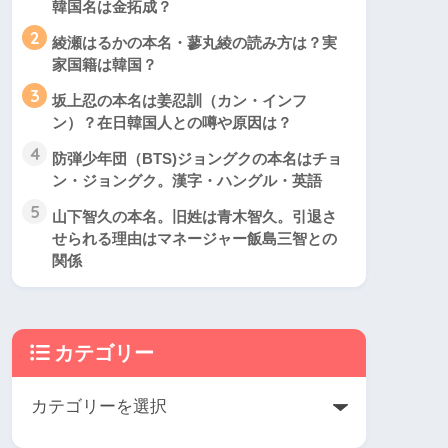
韓国名は金拓成？
2
綾瀬はるかの本名・蓼丸綾の読み方は？実
家国籍は韓国？
3
坂上忍の本名は姜忍訓（カン・インフ
ン）？在日韓国人との噂や原因は？
4
防弾少年団（BTS)ジョングクの本名はチョ
ン・ジョングク。漢字・ハングル・英語
5
山下智久の本名。旧姓は青木智久。引退さ
せられる理由はマネージャー飯島三智との
関係
カテゴリー