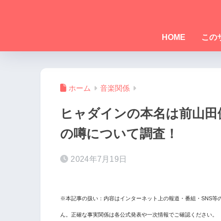
HOME
この
ホーム
音楽関係
ヒャダインの本名は前山田
の噂について調査！
2024年7月19日
※本記事の扱い：内容はインターネット上の報道・番組・SNS等
ん。正確な事実関係は各公式発表や一次情報でご確認ください。