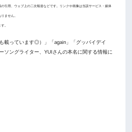
稿の引用、ウェブ上の二次報道などです。リンクや画像は当該サービス・媒体
ありません。
ます。
載っています◎）」「again」「グッバイデイ
ーソングライター、YUIさんの本名に関する情報
に