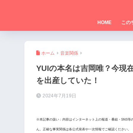
HOME
この
ホーム
音楽関係
YUIの本名は吉岡唯？今現
を出産していた！
2024年7月19日
※本記事の扱い：内容はインターネット上の報道・番組・SNS等
ん。正確な事実関係は各公式発表や一次情報でご確認ください。