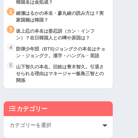
韓国名は金拓成？
2
綾瀬はるかの本名・蓼丸綾の読み方は？実
家国籍は韓国？
3
坂上忍の本名は姜忍訓（カン・インフ
ン）？在日韓国人との噂や原因は？
4
防弾少年団（BTS)ジョングクの本名はチョ
ン・ジョングク。漢字・ハングル・英語
5
山下智久の本名。旧姓は青木智久。引退さ
せられる理由はマネージャー飯島三智との
関係
カテゴリー