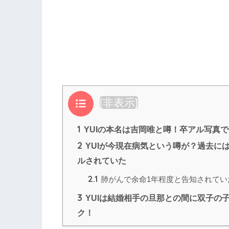
目次
[
非表示
]
1
YUIの本名は吉岡唯と噂！卒アル写真
2
YUIが今現在病気という噂が？過去に
ルされていた
2.1
肺がんで余命1年程度と告知されてい
3
YUIは結婚相手の旦那との間に双子の
ク！