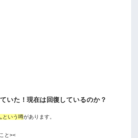
れていた！現在は回復しているのか？
んという噂
があります。
こと><