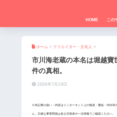
HOME
この
ホーム
クリエイター・文化人
市川海老蔵の本名は堀越寶
件の真相。
2024年7月19日
※本記事の扱い：内容はインターネット上の報道・番組・SNS等
ん。正確な事実関係は各公式発表や一次情報でご確認ください。