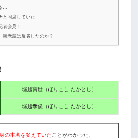
る…
ナと同席していた
記者会見！
。海老蔵は反省したのか？
！
堀越寶世（ほりこし たかとし）
堀越孝俊（ほりこし たかとし）
身の本名を変えていた
ことがわかった。