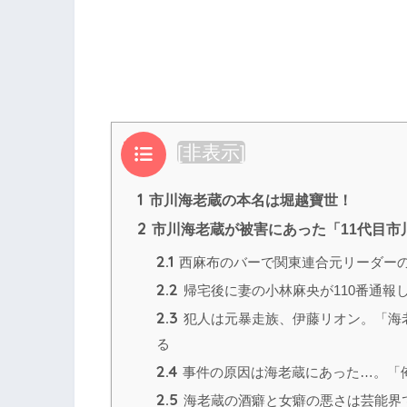
目次
[
非表示
]
1
市川海老蔵の本名は堀越寶世！
2
市川海老蔵が被害にあった「11代目市
2.1
西麻布のバーで関東連合元リーダー
2.2
帰宅後に妻の小林麻央が110番通報
2.3
犯人は元暴走族、伊藤リオン。「海
る
2.4
事件の原因は海老蔵にあった…。「
2.5
海老蔵の酒癖と女癖の悪さは芸能界