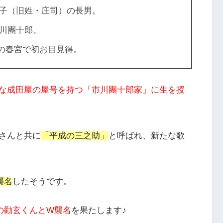
子（旧姓・庄司）の長男。
川團十郎。
語』の春宮で初お目見得。
な成田屋の屋号を持つ「市川團十郎家」に生を授
さんと共に
「平成の三之助」
と呼ばれ、新たな歌
襲名
したそうです。
子の勸玄くんとW襲名
を果たします♪