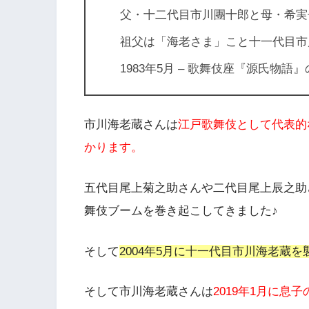
父・十二代目市川團十郎と母・希実
祖父は「海老さま」こと十一代目市
1983年5月 – 歌舞伎座『源氏物
市川海老蔵さんは
江戸歌舞伎として代表的
かります。
五代目尾上菊之助さんや二代目尾上辰之助
舞伎ブームを巻き起こしてきました♪
そして
2004年5月に十一代目市川海老蔵を
そして市川海老蔵さんは
2019年1月に息