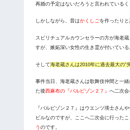
再婚の予定はない
だろうと言われているく
しかしながら、昔は
かくしご
を作ったりと
スピリチュアルカウンセラーの方が海老蔵
すが、
嫉妬深い女性の生き霊
が付いている
そして
海老蔵さんは2010年に過去最大の”
事件当日、海老蔵さんは歌舞伎仲間と一緒
た後
西麻布の『バルビゾン２７』
へ二次会
『バルビゾン２７』はウエンツ瑛士さんや
ビルなのですが、ここへ二次会に行ったこ
う
のです。