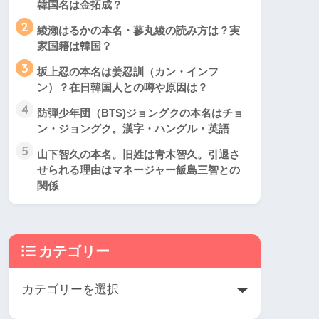
韓国名は金拓成？
2
綾瀬はるかの本名・蓼丸綾の読み方は？実
家国籍は韓国？
3
坂上忍の本名は姜忍訓（カン・インフ
ン）？在日韓国人との噂や原因は？
4
防弾少年団（BTS)ジョングクの本名はチョ
ン・ジョングク。漢字・ハングル・英語
5
山下智久の本名。旧姓は青木智久。引退さ
せられる理由はマネージャー飯島三智との
関係
カテゴリー