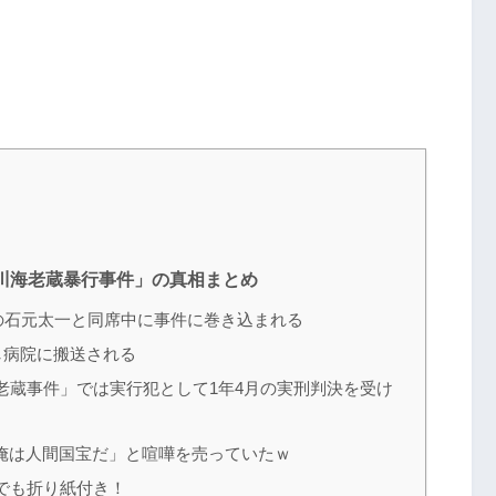
川海老蔵暴行事件」の真相まとめ
の石元太一と同席中に事件に巻き込まれる
し病院に搬送される
老蔵事件」では実行犯として1年4月の実刑判決を受け
俺は人間国宝だ」と喧嘩を売っていたｗ
でも折り紙付き！