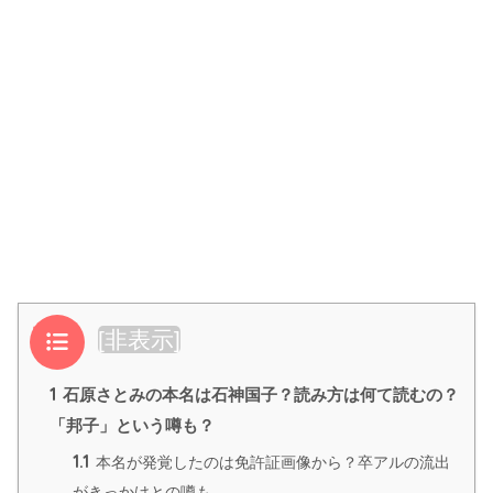
目次
[
非表示
]
1
石原さとみの本名は石神国子？読み方は何て読むの？
「邦子」という噂も？
1.1
本名が発覚したのは免許証画像から？卒アルの流出
がきっかけとの噂も