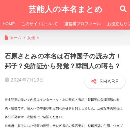
芸能人の本名まとめ
HOME
このサイトについて
運営者プロフィール
お役立ちリ
ホーム
女優
石原さとみの本名は石神国子の読み方！
邦子？免許証から発覚？韓国人の噂も？
2024年7月19日
※本記事の扱い：内容はインターネット上の報道・番組・SNS等の公開情報の要
約・整理です。個人への中傷や断定的な評価を目的としません。正確な事実関係は
各公式発表や一次情報でご確認ください。
※出典・参考にした情報の種類：テレビ番組の発言要約、SNS投稿の引用、ウェブ