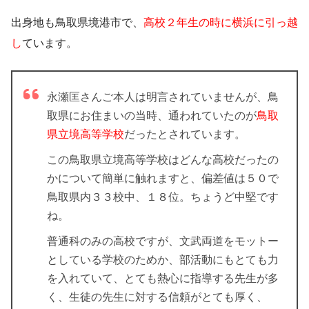
出身地も
鳥取県境港市
で、
高校２年生の時に横浜に引っ越
し
ています。
永瀬匡さんご本人は明言されていませんが、鳥
取県にお住まいの当時、通われていたのが
鳥取
県立境高等学校
だったとされています。
この鳥取県立境高等学校はどんな高校だったの
かについて簡単に触れますと、偏差値は５０で
鳥取県内３３校中、１８位。ちょうど中堅です
ね。
普通科のみの高校ですが、文武両道をモットー
としている学校のためか、部活動にもとても力
を入れていて、とても熱心に指導する先生が多
く、生徒の先生に対する信頼がとても厚く、