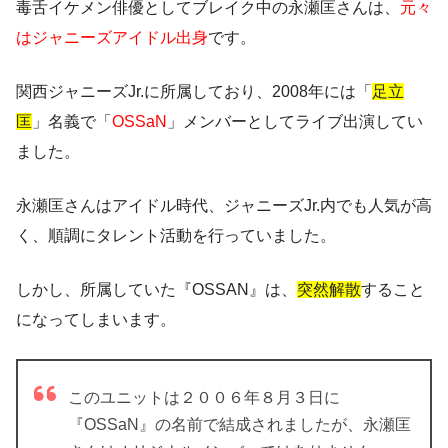
毒舌イケメン俳優としてブレイク中の永瀬匡さんは、
元々
はジャニーズアイドル出身
です。
関西ジャニーズJr.に所属しており、2008年には「
足立
匡
」名義で「
OSSaN
」メンバーとしてライブ出演してい
ました。
永瀬匡さんはアイドル時代、ジャニーズJr.内でも人気が高
く、順調にタレント活動を行っていました。
しかし、所属していた『OSSAN』は、
突然解散
すること
になってしまいます。
このユニットは２００６年８月３日に
『OSSaN』の名前で結成されましたが、永瀬匡