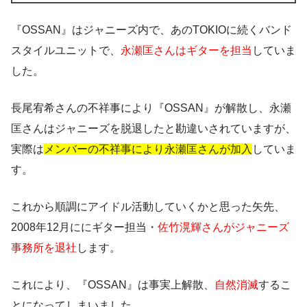
『OSSAN』はジャニーズ内で、あのTOKIOに続くバンド
スタイルユニットで、
永瀬匡さんはギターを担当
していま
した。
長尾宥希さんの不祥事により
『OSSAN』が解散
し、永瀬
匡さんはジャニーズを脱退したと勘違いされていますが、
実際は
メンバーの不祥事により永瀬匡さんが加入
していま
す。
これから順調にアイドル活動していくかと思った矢先、
2008年12月ににギター担当・
佐竹滉輝さんがジャニーズ
事務所を退社
します。
これにより、『OSSAN』は事実上解散、
自然消滅
するこ
とになってしまいました。