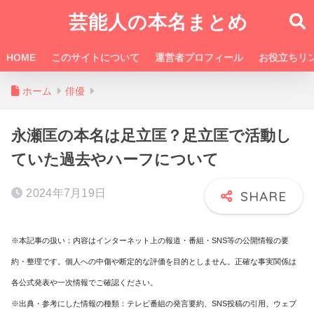
芸能人の本名まとめ
HOME
このサイトについて
運営者プロフィール
お役立ちリ
ホーム
俳優
永瀬匡の本名は足立匡？足立匡で活動し
ていた過去やハーフについて
2024年7月19日
※本記事の扱い：内容はインターネット上の報道・番組・SNS等の公開情報の要
約・整理です。個人への中傷や断定的な評価を目的としません。正確な事実関係は
各公式発表や一次情報でご確認ください。
※出典・参考にした情報の種類：テレビ番組の発言要約、SNS投稿の引用、ウェブ