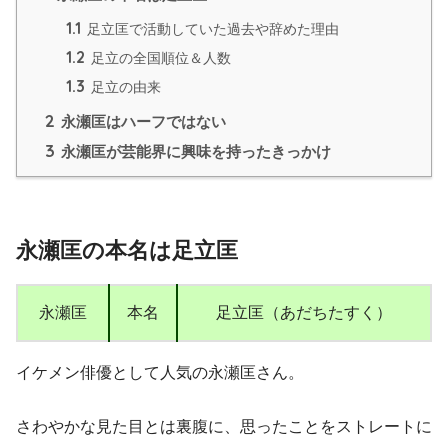
1.1
足立匡で活動していた過去や辞めた理由
1.2
足立の全国順位＆人数
1.3
足立の由来
2
永瀬匡はハーフではない
3
永瀬匡が芸能界に興味を持ったきっかけ
永瀬匡の本名は足立匡
永瀬匡
本名
足立匡（あだちたすく）
イケメン俳優として人気の永瀬匡さん。
さわやかな見た目とは裏腹に、思ったことをストレートに