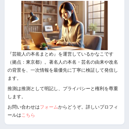
『芸能人の本名まとめ』を運営しているかなこです
（拠点：東京都）。著名人の本名・芸名の由来や改名
の背景を、一次情報を最優先に丁寧に検証して発信し
ます。
推測は推測として明記し、プライバシーと権利を尊重
します。
お問い合わせは
フォーム
からどうぞ。詳しいプロフィ
ールは
こちら