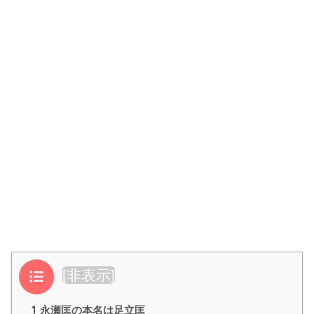
目次
[
非表示
]
1
永瀬匡の本名は足立匡