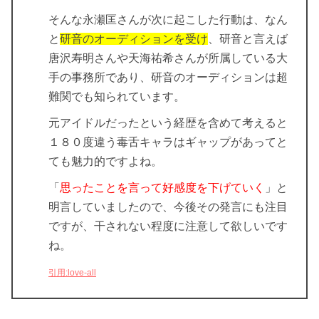
そんな永瀬匡さんが次に起こした行動は、なん
と
研音のオーディションを受け
、研音と言えば
唐沢寿明さんや天海祐希さんが所属している大
手の事務所であり、研音のオーディションは超
難関でも知られています。
元アイドルだったという経歴を含めて考えると
１８０度違う
毒舌キャラ
はギャップがあってと
ても魅力的ですよね。
「
思ったことを言って好感度を下げていく
」と
明言していましたので、今後その発言にも注目
ですが、干されない程度に注意して欲しいです
ね。
引用:love-all