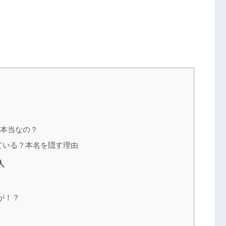
本当なの？
ている？本名を隠す理由
人
が！？