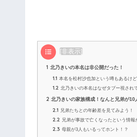
目次
[
非表示
]
1
北乃きいの本名は非公開だった！
1.1
本名を松村沙也加という噂もあるけど
1.2
北乃きいの本名はなぜタブー視され
2
北乃きいの家族構成！なんと兄弟が10
2.1
兄弟たちとの年齢差を見てみよう！
2.2
兄弟が事故で亡くなったという情報
2.3
母親が3人もいるってホント！？