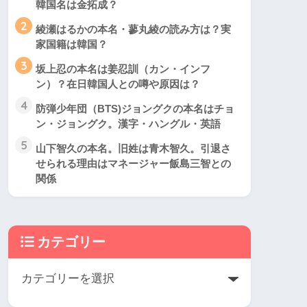
韓国名は金拓成？
2
綾瀬はるかの本名・蓼丸綾の読み方は？実
家国籍は韓国？
3
坂上忍の本名は姜忍訓（カン・インフ
ン）？在日韓国人との噂や原因は？
4
防弾少年団（BTS)ジョングクの本名はチョ
ン・ジョングク。漢字・ハングル・英語
5
山下智久の本名。旧姓は青木智久。引退さ
せられる理由はマネージャー飯島三智との
関係
カテゴリー