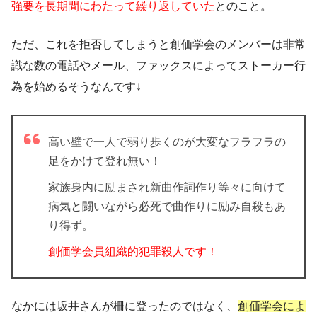
強要を長期間にわたって繰り返していた
とのこと。
ただ、これを拒否してしまうと創価学会のメンバーは
非常
識な数の電話やメール、ファックスによってストーカー行
為
を始めるそうなんです↓
高い壁で一人で弱り歩くのが大変な
フラフラの
足をかけて登れ無い！
家族身内に励まされ新曲作詞作り等々に向けて
病気と闘いながら
必死で曲作りに励み自殺もあ
り得ず。
創価学会員組織的犯罪殺人です！
なかには坂井さんが柵に登ったのではなく、
創価学会によ