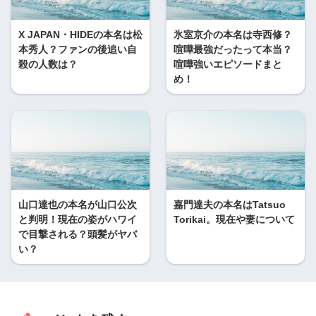
X JAPAN・HIDEの本名は松
氷室京介の本名は寺西修？
本秀人？ファンの後追い自
喧嘩最強だったって本当？
殺の人数は？
喧嘩強いエピソードまと
め！
山口達也の本名が山口公次
嘉門達夫の本名はTatsuo
と判明！現在の姿がハワイ
Torikai。現在や妻について
で目撃される？頭髪がヤバ
い？