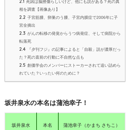
2.1
死因は脳挫傷らしいけど、他にも説がある？死の真
相を調査【画像あり】
2.2
子宮筋腫、卵巣のう腫、子宮内膜症で2006年に子
宮全摘出
2.3
がんの転移の発覚からうつ病発症、そして病院から
転落死
2.4
『夕刊フジ』の記事によると「自殺」説が濃厚だっ
た？死の直前の行動に不自然な点も
2.5
創価学会のメンバーにストーカーされて追い詰めら
れていた？いったい何のために？
坂井泉水の本名は蒲池幸子！
坂井泉水
本名
蒲池幸子（かまち さちこ）