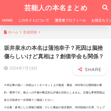
芸能人の本名まとめ
HOME
このサイトについて
運営者プロフィール
お役立ちリ
ホーム
音楽関係
坂井泉水の本名は蒲池幸子？死因は脳挫
傷らしいけど真相は？創価学会も関係？
2024年7月19日
※本記事の扱い：内容はインターネット上の報道・番組・SNS等の公開情報の要
約・整理です。個人への中傷や断定的な評価を目的としません。正確な事実関係は
各公式発表や一次情報でご確認ください。
※出典・参考にした情報の種類：テレビ番組の発言要約、SNS投稿の引用、ウェブ