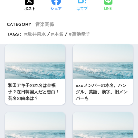
LINE
ポスト
シェア
はてブ
CATEGORY :
音楽関係
TAGS :
坂井泉水
本名
蒲池幸子
和田アキ子の本名は金福
exoメンバーの本名。ハン
子？在日韓国人だと告白！
グル、英語、漢字。旧メン
芸名の由来は？
バーも