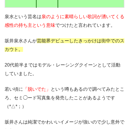
泉水という芸名は
泉のように素晴らしい歌詞が湧いてくる
感性の持ち主という意味
でつけたと言われています。
坂井泉水さんが
芸能界デビューしたきっかけは街中でのス
カウト。
20代前半までは
モデル・レーシングクイーンとして活動
していました。
若い頃に
「脱いでた」
という噂もあるので調べてみたとこ
ろ、
セミ◯ード写真集を発売
したことがあるようです
（*△*；）
坂井さんは純潔でかわいいイメージが強いので少し意外で