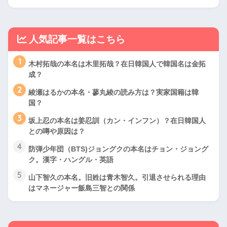
人気記事一覧はこちら
1
木村拓哉の本名は木里拓哉？在日韓国人で韓国名は金拓
成？
2
綾瀬はるかの本名・蓼丸綾の読み方は？実家国籍は韓
国？
3
坂上忍の本名は姜忍訓（カン・インフン）？在日韓国人
との噂や原因は？
4
防弾少年団（BTS)ジョングクの本名はチョン・ジョング
ク。漢字・ハングル・英語
5
山下智久の本名。旧姓は青木智久。引退させられる理由
はマネージャー飯島三智との関係