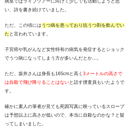
病室ではライブツアーに向けて少しでも活動しようと思
い、詩を書き続けていました。
ただ、この頃には
うつ病を患っており抗うつ剤を飲んでい
た
と言われています。
子宮癌や乳がんなど女性特有の病気を発症するとショック
でうつ病になってしまう方が多いんだとか…。
ただ、坂井さんは身長も165cmと高く
3メートルの高さで
は自殺で飛び降りることはない
と話す捜査員もいたようで
す。
確かに素人の筆者が見ても死因写真に映っているスロープ
は予想以上に高さが低いので、
本当に自殺なのかな？
と疑
ってしまいました。