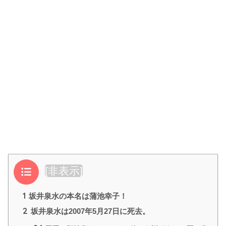
目次
[
非表示
]
1
坂井泉水の本名は蒲池幸子！
2
坂井泉水は2007年5月27日に死去。