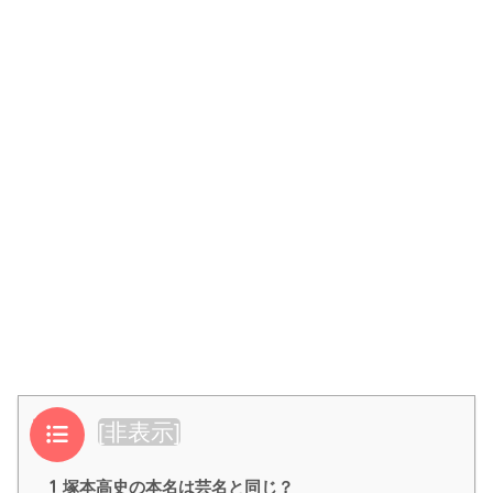
目次
[
非表示
]
1
塚本高史の本名は芸名と同じ？