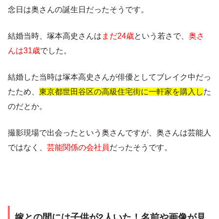
念日は奥さんの誕生日だったそうです。
結婚当時、塚本高史さんは
まだ24歳
という若さで、
奥さ
んは31歳
でした。
結婚した当時は塚本高史さんが俳優としてブレイク中だっ
たため、
東京都世田谷区の高級住宅街に一軒家を購入し
た
のだとか。
撮影現場で出会ったという奥さんですが、奥さんは芸能人
ではなく、
芸能関係の会社員
だったそうです。
嫁との間には子供が2人いた！名前や画像が見