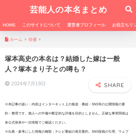
芸能人の本名まとめ
HOME
このサイトについて
運営者プロフィール
お役立ちリ
ホーム
俳優
塚本高史の本名は？結婚した嫁は一般
人？塚本まり子との噂も？
2024年7月19日
※本記事の扱い：内容はインターネット上の報道・番組・SNS等の公開情報の要
約・整理です。個人への中傷や断定的な評価を目的としません。正確な事実関係は
各公式発表や一次情報でご確認ください。
※出典・参考にした情報の種類：テレビ番組の発言要約、SNS投稿の引用、ウェブ