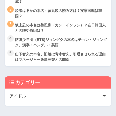
成？
2
綾瀬はるかの本名・蓼丸綾の読み方は？実家国籍は韓
国？
3
坂上忍の本名は姜忍訓（カン・インフン）？在日韓国人
との噂や原因は？
4
防弾少年団（BTS)ジョングクの本名はチョン・ジョング
ク。漢字・ハングル・英語
5
山下智久の本名。旧姓は青木智久。引退させられる理由
はマネージャー飯島三智との関係
カテゴリー