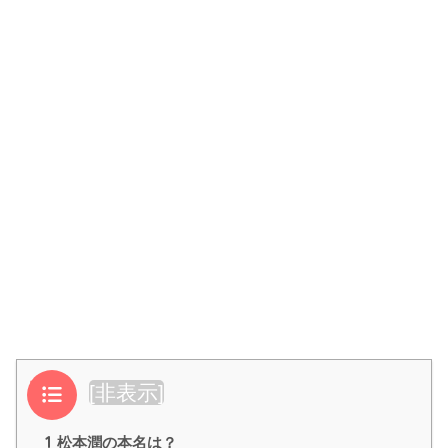
目次
[
非表示
]
1
松本潤の本名は？