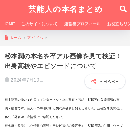
芸能人の本名まとめ
HOME
このサイトについて
運営者プロフィール
お役立ちリ
ホーム
アイドル
松本潤の本名を卒アル画像を見て検証！
出身高校やエピソードについて
2024年7月19日
※本記事の扱い：内容はインターネット上の報道・番組・SNS等の公開情報の要
約・整理です。個人への中傷や断定的な評価を目的としません。正確な事実関係は
各公式発表や一次情報でご確認ください。
※出典・参考にした情報の種類：テレビ番組の発言要約、SNS投稿の引用、ウェブ