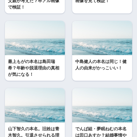
父親が考えた？卒アル画像
画像を見て検証！
で検証！
最上もがの本名は島田瑞
中島健人の本名は同じ！健
希？年齢や脱退理由の真相
人の由来がかっこいい！
が気になる！
山下智久の本名。旧姓は青
でんぱ組・夢眠ねむの本名
木智久。引退させられる理
は田口あすか？結婚事情や