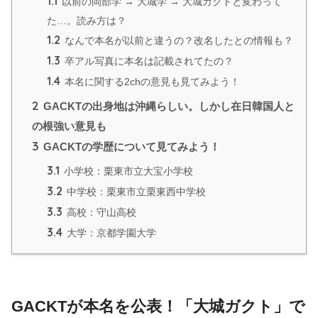
1.1
以前の岡部学 → 大城学 → 大城ガクトと変わって
た…。読み方は？
1.2
なんで本名が以前と違うの？改名したとの情報も？
1.3
卒アル写真に本名は記載されてたの？
1.4
本名に関する2chの意見も見てみよう！
2
GACKTの出身地は沖縄らしい。しかし在日韓国人と
の根強い意見も
3
GACKTの学歴について見てみよう！
3.1
小学校：栗東市立大宝小学校
3.2
中学校：栗東市立栗東西中学校
3.3
高校：守山高校
3.4
大学：京都学園大学
GACKTが本名を公表！「大城ガクト」で