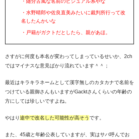
・随分古風な名前のビジュアル系やな
・水野晴郎や佐良直美みたいに裁判所行って改
名したんかいな
・戸籍がガクトだとしたら、親があほ。
さすがに何度も本名が変わってしまっているせいか、2ch
では
マイナスな意見ばかり
流れています＾＾；
最近はキラキラネームとして漢字無しのカタカナで名前を
つけている親御さんもいますがGacktさんくらいの年齢の
方にしては珍しいですよね。
やはり
途中で改名した可能性が高そう
です。
また、45歳と年齢公表していますが、実はサバ呼んでお