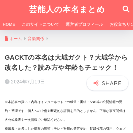
芸能人の本名まとめ
HOME
このサイトについて
運営者プロフィール
お役立ちリ
ホーム
音楽関係
GACKTの本名は大城ガクト？大城学から
改名した？読み方や年齢もチェック！
2024年7月19日
※本記事の扱い：内容はインターネット上の報道・番組・SNS等の公開情報の要
約・整理です。個人への中傷や断定的な評価を目的としません。正確な事実関係は
各公式発表や一次情報でご確認ください。
※出典・参考にした情報の種類：テレビ番組の発言要約、SNS投稿の引用、ウェブ